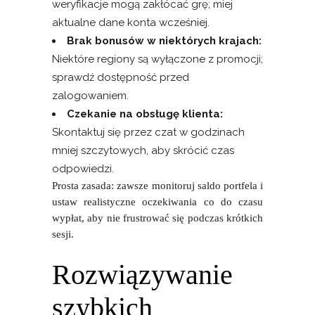
weryfikacje mogą zakłócać grę; miej
aktualne dane konta wcześniej.
Brak bonusów w niektórych krajach:
Niektóre regiony są wyłączone z promocji;
sprawdź dostępność przed
zalogowaniem.
Czekanie na obsługę klienta:
Skontaktuj się przez czat w godzinach
mniej szczytowych, aby skrócić czas
odpowiedzi.
Prosta zasada: zawsze monitoruj saldo portfela i
ustaw realistyczne oczekiwania co do czasu
wypłat, aby nie frustrować się podczas krótkich
sesji.
Rozwiązywanie
szybkich