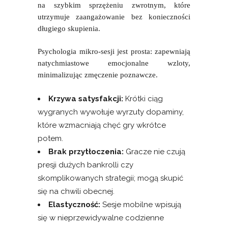
na szybkim sprzężeniu zwrotnym, które
utrzymuje zaangażowanie bez konieczności
długiego skupienia.
Psychologia mikro‑sesji jest prosta: zapewniają
natychmiastowe emocjonalne wzloty,
minimalizując zmęczenie poznawcze.
Krzywa satysfakcji:
Krótki ciąg
wygranych wywołuje wyrzuty dopaminy,
które wzmacniają chęć gry wkrótce
potem.
Brak przytłoczenia:
Gracze nie czują
presji dużych bankrolli czy
skomplikowanych strategii; mogą skupić
się na chwili obecnej.
Elastyczność:
Sesje mobilne wpisują
się w nieprzewidywalne codzienne