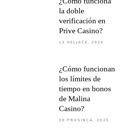
¿Cómo funciona
la doble
verificación en
Prive Casino?
13 VELJAČE, 2026
¿Cómo funcionan
los límites de
tiempo en bonos
de Malina
Casino?
30 PROSINCA, 2025