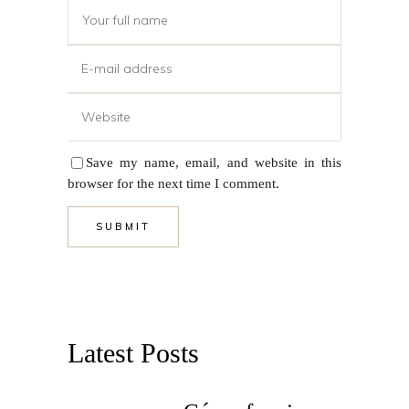
Save my name, email, and website in this
browser for the next time I comment.
Latest Posts