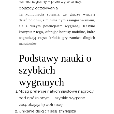
harmonogramy – przerwy w pracy,
dojazdy, oczekiwania.
Ta kombinacja sprawia, że gracze wracają
dzień po dniu, z minimalnym zaangażowaniem,
ale z dużym potencjałem wygranej. Kasyno
korzysta z tego, oferując bonusy mobilne, które
nagradzają częste krótkie gry zamiast długich
maratonów.
Podstawy nauki o
szybkich
wygranych
Mózg preferuje natychmiastowe nagrody
nad opóźnionymi – szybkie wygrane
zaspokajają tę potrzebę.
Unikanie długich sesji zmniejsza