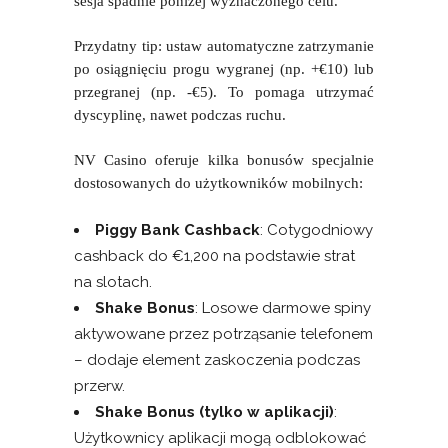
sesja spadnie poniżej wyznaczonego celu.
Przydatny tip: ustaw automatyczne zatrzymanie
po osiągnięciu progu wygranej (np. +€10) lub
przegranej (np. -€5). To pomaga utrzymać
dyscyplinę, nawet podczas ruchu.
NV Casino oferuje kilka bonusów specjalnie
dostosowanych do użytkowników mobilnych:
Piggy Bank Cashback
: Cotygodniowy
cashback do €1,200 na podstawie strat
na slotach.
Shake Bonus
: Losowe darmowe spiny
aktywowane przez potrząsanie telefonem
– dodaje element zaskoczenia podczas
przerw.
Shake Bonus (tylko w aplikacji)
:
Użytkownicy aplikacji mogą odblokować