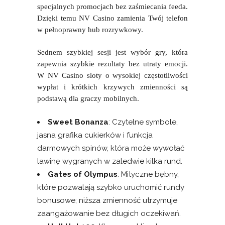
specjalnych promocjach bez zaśmiecania feeda.
Dzięki temu NV Casino zamienia Twój telefon
w pełnoprawny hub rozrywkowy.
Sednem szybkiej sesji jest wybór gry, która
zapewnia szybkie rezultaty bez utraty emocji.
W NV Casino sloty o wysokiej częstotliwości
wypłat i krótkich krzywych zmienności są
podstawą dla graczy mobilnych.
Sweet Bonanza
: Czytelne symbole,
jasna grafika cukierków i funkcja
darmowych spinów, która może wywołać
lawinę wygranych w zaledwie kilka rund.
Gates of Olympus
: Mityczne bębny,
które pozwalają szybko uruchomić rundy
bonusowe; niższa zmienność utrzymuje
zaangażowanie bez długich oczekiwań.