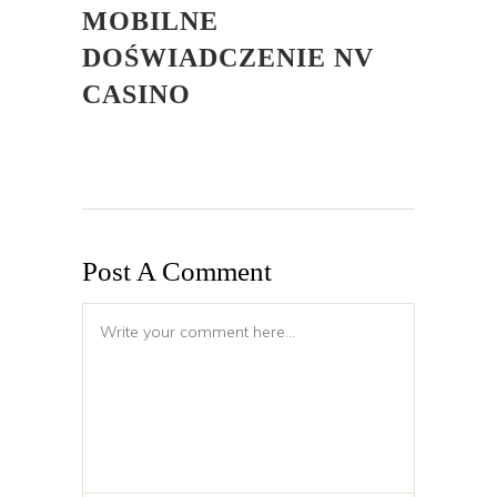
MOBILNE
DOŚWIADCZENIE NV
CASINO
Post A Comment