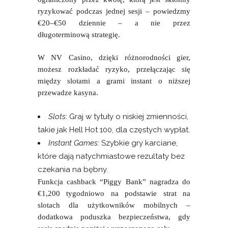
ryzykować podczas jednej sesji – powiedzmy
€20–€50 dziennie – a nie przez
długoterminową strategię.
W NV Casino, dzięki różnorodności gier,
możesz rozkładać ryzyko, przełączając się
między slotami a grami instant o niższej
przewadze kasyna.
Slots
: Graj w tytuły o niskiej zmienności,
takie jak Hell Hot 100, dla częstych wypłat.
Instant Games
: Szybkie gry karciane,
które dają natychmiastowe rezultaty bez
czekania na bębny.
Funkcja cashback “Piggy Bank” nagradza do
€1,200 tygodniowo na podstawie strat na
slotach dla użytkowników mobilnych –
dodatkowa poduszka bezpieczeństwa, gdy