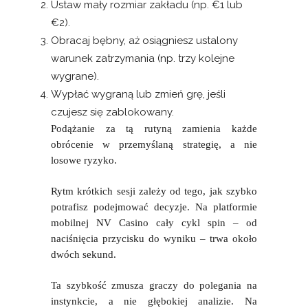
Ustaw mały rozmiar zakładu (np. €1 lub
€2).
Obracaj bębny, aż osiągniesz ustalony
warunek zatrzymania (np. trzy kolejne
wygrane).
Wypłać wygraną lub zmień grę, jeśli
czujesz się zablokowany.
Podążanie za tą rutyną zamienia każde
obrócenie w przemyślaną strategię, a nie
losowe ryzyko.
Rytm krótkich sesji zależy od tego, jak szybko
potrafisz podejmować decyzje. Na platformie
mobilnej NV Casino cały cykl spin – od
naciśnięcia przycisku do wyniku – trwa około
dwóch sekund.
Ta szybkość zmusza graczy do polegania na
instynkcie, a nie głębokiej analizie. Na