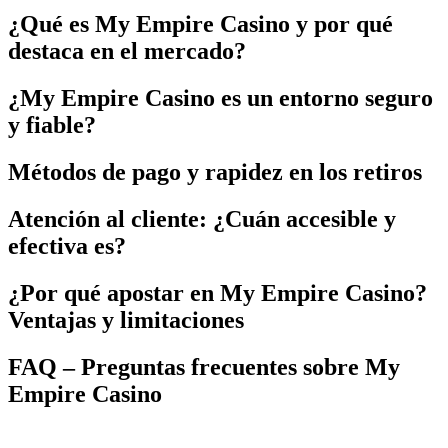
¿Qué es My Empire Casino y por qué
destaca en el mercado?
¿My Empire Casino es un entorno seguro
y fiable?
Métodos de pago y rapidez en los retiros
Atención al cliente: ¿Cuán accesible y
efectiva es?
¿Por qué apostar en My Empire Casino?
Ventajas y limitaciones
FAQ – Preguntas frecuentes sobre My
Empire Casino