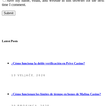
Save my name, email, and website in this browser for the next
time I comment.
Latest Posts
¿Cómo funciona la doble verificación en Prive Casino?
13 VELJAČE, 2026
¿Cómo funcionan los límites de tiempo en bonos de Malina Casino?
30 PROSINCA, 2025