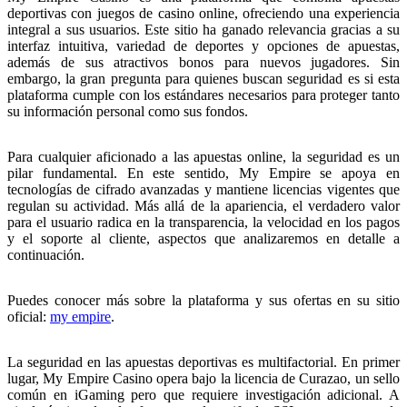
deportivas con juegos de casino online, ofreciendo una experiencia
integral a sus usuarios. Este sitio ha ganado relevancia gracias a su
interfaz intuitiva, variedad de deportes y opciones de apuestas,
además de sus atractivos bonos para nuevos jugadores. Sin
embargo, la gran pregunta para quienes buscan seguridad es si esta
plataforma cumple con los estándares necesarios para proteger tanto
su información personal como sus fondos.
Para cualquier aficionado a las apuestas online, la seguridad es un
pilar fundamental. En este sentido, My Empire se apoya en
tecnologías de cifrado avanzadas y mantiene licencias vigentes que
regulan su actividad. Más allá de la apariencia, el verdadero valor
para el usuario radica en la transparencia, la velocidad en los pagos
y el soporte al cliente, aspectos que analizaremos en detalle a
continuación.
Puedes conocer más sobre la plataforma y sus ofertas en su sitio
oficial:
my empire
.
La seguridad en las apuestas deportivas es multifactorial. En primer
lugar, My Empire Casino opera bajo la licencia de Curazao, un sello
común en iGaming pero que requiere investigación adicional. A