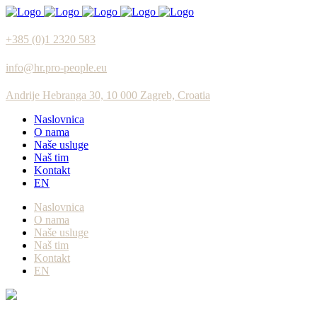
+385 (0)1 2320 583
info@hr.pro-people.eu
Andrije Hebranga 30, 10 000 Zagreb, Croatia
Naslovnica
O nama
Naše usluge
Naš tim
Kontakt
EN
Naslovnica
O nama
Naše usluge
Naš tim
Kontakt
EN