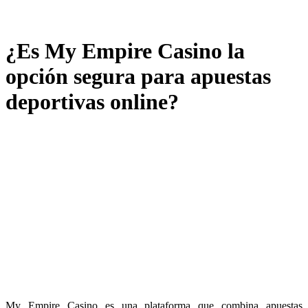
¿Es My Empire Casino la
opción segura para apuestas
deportivas online?
My Empire Casino es una plataforma que combina apuestas