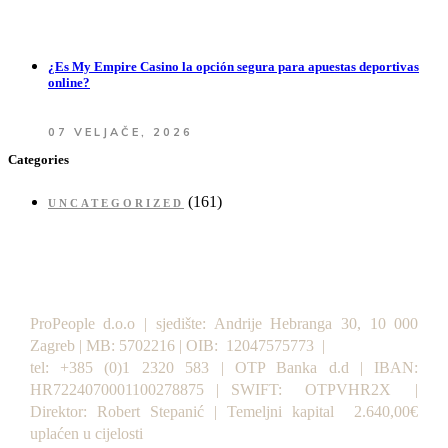
¿Es My Empire Casino la opción segura para apuestas deportivas
online?
07 VELJAČE, 2026
Categories
(161)
UNCATEGORIZED
ProPeople d.o.o | sjedište: Andrije Hebranga 30, 10 000
Zagreb | MB: 5702216 | OIB: 12047575773 |
tel: +385 (0)1 2320 583 | OTP Banka d.d | IBAN:
HR7224070001100278875 | SWIFT: OTPVHR2X |
Direktor: Robert Stepanić | Temeljni kapital 2.640,00€
uplaćen u cijelosti