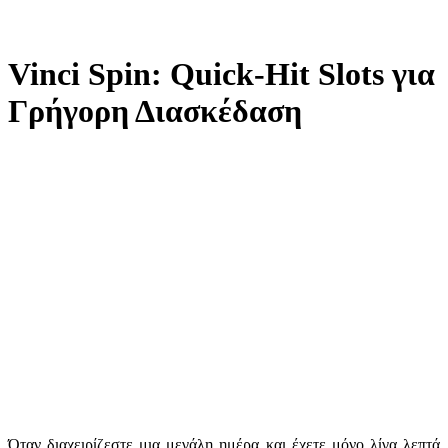
Vinci Spin: Quick‑Hit Slots για
Γρήγορη Διασκέδαση
Όταν διαχειρίζεστε μια μεγάλη ημέρα και έχετε μόνο λίγα λεπτά