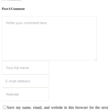
Post A Comment
Save my name, email, and website in this browser for the next