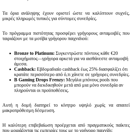
Τα όρια ανάληψης έχουν οριστεί ώστε να καλύπτουν συχνές,
μικρές πληρωμές τυπικές για σύντομες συνεδρίες.
Το πρόγραμμα πιστότητας προσφέρει γρήγορους ανταμοιβές που
ταιριάζουν με τα μοτίβα γρήγορου παιχνιδιού:
Bronze to Platinum:
Συγκεντρώστε πόντους κάθε €20
στοιχήματος—γρήγορα αρκετά για να αισθάνεστε ανταμοιβή
άμεσα.
Cashback:
Εβδομαδιαίο cashback έως 25% διασφαλίζει ότι
κρατάτε περισσότερο από ό,τι χάνετε σε γρήγορες συνεδρίες.
B Gaming Drops Frenzy:
Μεγάλα μπόνους pools που
μπορούν να διεκδικηθούν μετά από μια μόνο συνεδρία αν
πληρούνται οι προϋποθέσεις.
Αυτή η δομή διατηρεί το κίνητρο υψηλό χωρίς να απαιτεί
μακροπρόθεσμη δέσμευση.
Η καλύτερη επιβεβαίωση προέρχεται από πραγματικούς παίκτες
που μοιράζονται τις εμπειρίες τους με το γρήγορο παιχνίδι: