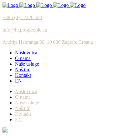
+385 (0)1 2320 583
info@hr.pro-people.eu
Andrije Hebranga 30, 10 000 Zagreb, Croatia
Naslovnica
O nama
Naše usluge
Naš tim
Kontakt
EN
Naslovnica
O nama
Naše usluge
Naš tim
Kontakt
EN