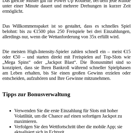
Das gleiche Muster gilt für Power Up Roulette, bei dem jede Runde
unter einer Minute dauert und mehrere Drehungen in kurzer Zeit
ermöglicht.
Das Willkommenspaket ist so gestaltet, dass es schnelles Spiel
belohnt: bis zu €1500 plus 250 Freispiele bei drei Einzahlungen,
allerdings nur, wenn die Wettanforderung von 35x erfüllt wird.
Die meisten High-Intensity-Spieler zahlen schnell ein – meist €15
oder €50 – und starten direkt mit Freispielen auf Top-Slots wie
„Mega Spins“ oder „Jackpot Blast“. Die Bonusmittel sind so
konzipiert, dass sie Ihren Bankroll während schneller Spielphasen
am Leben erhalten, bis Sie einen großen Gewinn erzielen oder
entscheiden, aufzuhören und Ihre Gewinne mitzunehmen.
Tipps zur Bonusverwaltung
Verwenden Sie die erste Einzahlung für Slots mit hoher
Volatilität, um die Chance auf einen sofortigen Jackpot zu
maximieren.
Verfolgen Sie den Wettfortschritt über die mobile App; sie
aktualisiert sich in Echtzeit.