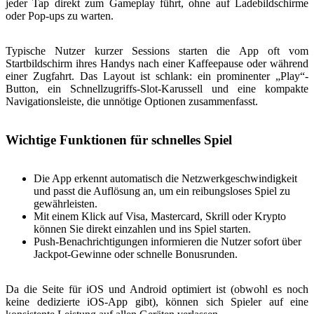
jeder Tap direkt zum Gameplay führt, ohne auf Ladebildschirme
oder Pop-ups zu warten.
Typische Nutzer kurzer Sessions starten die App oft vom
Startbildschirm ihres Handys nach einer Kaffeepause oder während
einer Zugfahrt. Das Layout ist schlank: ein prominenter „Play“-
Button, ein Schnellzugriffs-Slot-Karussell und eine kompakte
Navigationsleiste, die unnötige Optionen zusammenfasst.
Wichtige Funktionen für schnelles Spiel
Die App erkennt automatisch die Netzwerkgeschwindigkeit
und passt die Auflösung an, um ein reibungsloses Spiel zu
gewährleisten.
Mit einem Klick auf Visa, Mastercard, Skrill oder Krypto
können Sie direkt einzahlen und ins Spiel starten.
Push-Benachrichtigungen informieren die Nutzer sofort über
Jackpot-Gewinne oder schnelle Bonusrunden.
Da die Seite für iOS und Android optimiert ist (obwohl es noch
keine dedizierte iOS-App gibt), können sich Spieler auf eine