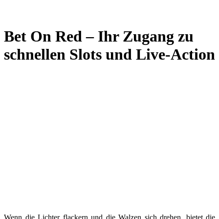
Bet On Red – Ihr Zugang zu
schnellen Slots und Live-Action
Wenn die Lichter flackern und die Walzen sich drehen, bietet die