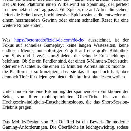
Bet On Red Plattform einen Wirbelwind an Spannung, der perfekt
in einen hektischen Tag passt. Für Spieler, die auf Adrenalin stehen,
liefert die Seite kurze, hochintensive Spielsessions, die entweder mit
einem herzrasenden Gewinn oder einem schnellen Reset für eine
weitere Runde enden.
Was
https://betonredoffiziell-de.com/de-de/
auszeichnet, ist der
Fokus auf schnelles Gameplay; keine langen Wartezeiten, keine
endlosen Menüs, nur sofortiger Zugriff auf eine große Bibliothek
von Slots und Live-Casino-Spielen, die schnelle Entscheidungen
belohnen. Ob Sie ein Pendler sind, der einen 5-Minuten-Dreh sucht,
oder eine Nachteule, die einen 15-Minuten-Adrenalinkick möchte –
die Plattform ist so konzipiert, dass sie das Tempo hoch hält, aber
dennoch Tiefe für diejenigen bietet, die ihre Instinkte testen wollen.
Unten finden Sie eine Erkundung der spannendsten Funktionen der
Seite, von ihrer mobiloptimierten Oberfläche bis zu den
Hochgeschwindigkeits-Entscheidungsloops, die das Short-Session-
Erlebnis prägen.
Das Mobile-Design von Bet On Red ist ein Beweis für moderne
Gaming-Anforderungen. Die Oberfläche ist leichtgewichtig, sodass