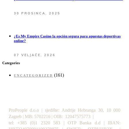
30 PROSINCA, 2025
¿Es My Empire Casino la opción segura para apuestas deportivas
online?
07 VELJAČE, 2026
Categories
(161)
UNCATEGORIZED
ProPeople d.o.o | sjedište: Andrije Hebranga 30, 10 000
Zagreb | MB: 5702216 | OIB: 12047575773 |
tel: +385 (0)1 2320 583 | OTP Banka d.d | IBAN: