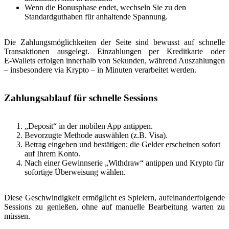
Wenn die Bonusphase endet, wechseln Sie zu den
Standardguthaben für anhaltende Spannung.
Die Zahlungsmöglichkeiten der Seite sind bewusst auf schnelle
Transaktionen ausgelegt. Einzahlungen per Kreditkarte oder
E‑Wallets erfolgen innerhalb von Sekunden, während Auszahlungen
– insbesondere via Krypto – in Minuten verarbeitet werden.
Zahlungsablauf für schnelle Sessions
„Deposit“ in der mobilen App antippen.
Bevorzugte Methode auswählen (z.B. Visa).
Betrag eingeben und bestätigen; die Gelder erscheinen sofort
auf Ihrem Konto.
Nach einer Gewinnserie „Withdraw“ antippen und Krypto für
sofortige Überweisung wählen.
Diese Geschwindigkeit ermöglicht es Spielern, aufeinanderfolgende
Sessions zu genießen, ohne auf manuelle Bearbeitung warten zu
müssen.