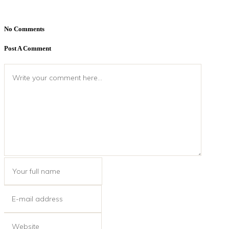
No Comments
Post A Comment