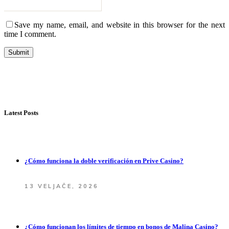
Save my name, email, and website in this browser for the next
time I comment.
Latest Posts
¿Cómo funciona la doble verificación en Prive Casino?
13 VELJAČE, 2026
¿Cómo funcionan los límites de tiempo en bonos de Malina Casino?