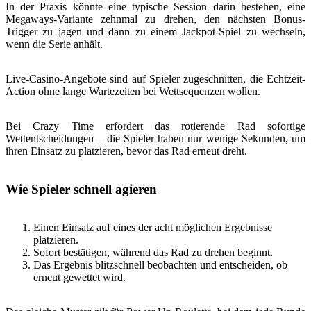
In der Praxis könnte eine typische Session darin bestehen, eine
Megaways-Variante zehnmal zu drehen, den nächsten Bonus-
Trigger zu jagen und dann zu einem Jackpot-Spiel zu wechseln,
wenn die Serie anhält.
Live-Casino-Angebote sind auf Spieler zugeschnitten, die Echtzeit-
Action ohne lange Wartezeiten bei Wettsequenzen wollen.
Bei Crazy Time erfordert das rotierende Rad sofortige
Wettentscheidungen – die Spieler haben nur wenige Sekunden, um
ihren Einsatz zu platzieren, bevor das Rad erneut dreht.
Wie Spieler schnell agieren
Einen Einsatz auf eines der acht möglichen Ergebnisse
platzieren.
Sofort bestätigen, während das Rad zu drehen beginnt.
Das Ergebnis blitzschnell beobachten und entscheiden, ob
erneut gewettet wird.