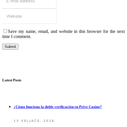
Save my name, email, and website in this browser for the next
time I comment.
Latest Posts
¿Cómo funciona la doble verificación en Prive Casino?
13 VELJAČE, 2026