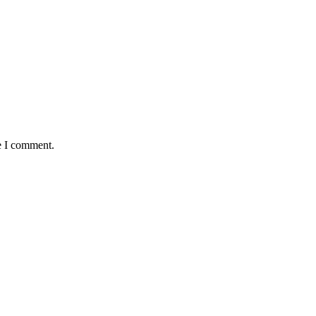
e I comment.