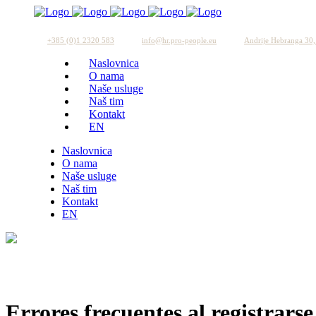
+385 (0)1 2320 583
info@hr.pro-people.eu
Andrije Hebranga 30,
Naslovnica
O nama
Naše usluge
Naš tim
Kontakt
EN
Naslovnica
O nama
Naše usluge
Naš tim
Kontakt
EN
Errores frecuentes al registrars