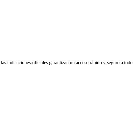
r las indicaciones oficiales garantizan un acceso rápido y seguro a todo