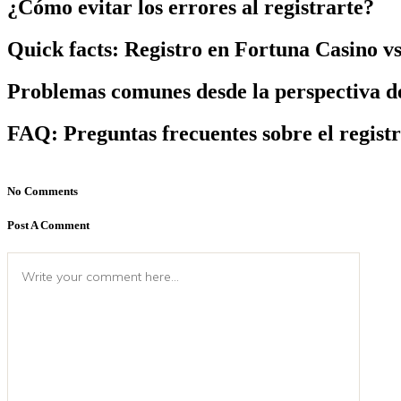
¿Cómo evitar los errores al registrarte?
Quick facts: Registro en Fortuna Casino 
Problemas comunes desde la perspectiva d
FAQ: Preguntas frecuentes sobre el regist
No Comments
Post A Comment