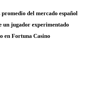
vs promedio del mercado español
e un jugador experimentado
ro en Fortuna Casino