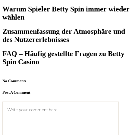
Warum Spieler Betty Spin immer wieder
wählen
Zusammenfassung der Atmosphäre und
des Nutzererlebnisses
FAQ – Häufig gestellte Fragen zu Betty
Spin Casino
No Comments
Post A Comment