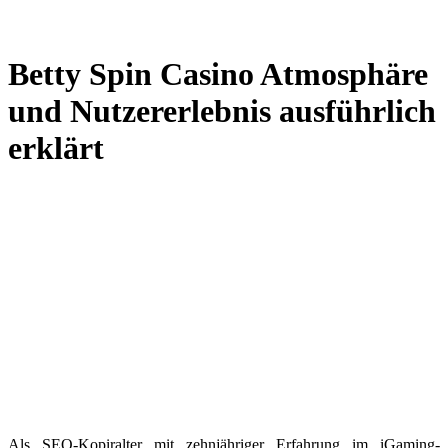
Betty Spin Casino Atmosphäre
und Nutzererlebnis ausführlich
erklärt
Als SEO-Kopiralter mit zehnjähriger Erfahrung im iGaming-