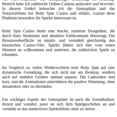
Bereich habe ich zahlreiche Online-Casinos analysiert und bewertet.
In diesem Artikel beleuchte ich die Atmosphäre und das
Nutzererlebnis bei Betty Spin Casino und erkläre, warum diese
Plattform besonders für Spieler interessant ist.
Betty Spin Casino bietet eine frische, moderne Designlinie, die
durch klare Strukturen und attraktive Farbkontraste überzeugt. Die
Benutzeroberfläche ist intuitiv und vermittelt gleichzeitig den
klassischen Casino-Vibe. Spieler fühlen sich hier vom ersten
Moment an willkommen und motiviert, die zahlreichen Spiele zu
erkunden.
Im Vergleich zu vielen Wettbewerbern setzt Betty Spin auf eine
dynamische Gestaltung, die sich nicht nur am Desktop, sondern
auch auf mobilen Geräten optimal anpasst. Die Ladezeiten sind
kurz, und die Animationen unterstützen die positive Stimmung, ohne
abzulenken oder zu überladen.
Ein wichtiger Aspekt der Atmosphäre ist auch die Soundkulisse:
dezent und variabel, passt sie sich dem Spielgeschehen an und
verstärkt so das immersiven Spielerlebnis ohne zu stören.