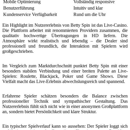
Mobile Optimierung
Vollständig responsive
Benutzerführung
Intuitiv und klar
Kundenservice Verfügbarkeit
Rund um die Uhr
Ein Highlight im Nutzererlebnis von Betty Spin ist das Live-Casino.
Die Plattform arbeitet mit renommierten Providern zusammen, die
qualitativ hochwertige Übertragungen in HD liefern. Die
Atmosphäre wirkt realistisch und lebendig – die Dealer sind
professionell und freundlich, die Interaktion mit Spielern wird
großgeschrieben.
Im Vergleich zum Marktdurchschnitt punktet Betty Spin mit einer
besonders stabilen Verbindung und einer breiten Palette an Live-
Spielen: Roulette, Blackjack, Poker und Game Shows. Diese
Vielfalt macht das Live-Erlebnis abwechslungsreich und spannend.
Erfahrene Spieler schätzen besonders die Balance zwischen
professioneller Technik und sympathischer Gestaltung. Das
Nutzererlebnis fühlt sich nicht wie in einer anonymen Großplattform
an, sondern bietet Persönlichkeit und klare Struktur.
Ein typischer Spielverlauf kann so aussehen: Der Spieler loggt sich