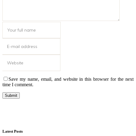
Save my name, email, and website in this browser for the next
time I comment.
Latest Posts