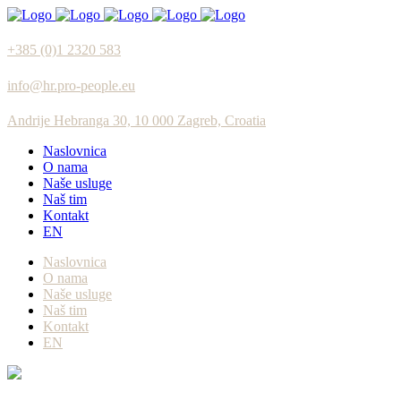
+385 (0)1 2320 583
info@hr.pro-people.eu
Andrije Hebranga 30, 10 000 Zagreb, Croatia
Naslovnica
O nama
Naše usluge
Naš tim
Kontakt
EN
Naslovnica
O nama
Naše usluge
Naš tim
Kontakt
EN