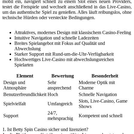
mobil ein, navigiert schnell zu einem Slot eines neuen Providers,
testet die Freispiele und wechselt anschließend in das Live-Casino,
um das authentische Spiel zu genießen. Alles läuft reibungslos, ohne
technische Hürden oder versteckte Bedingungen.
Attraktives, modernes Design mit klassischem Casino-Feeling
Intuitive Navigation und schnelle Ladezeiten
Breites Spielangebot mit Fokus auf Qualität und
Abwechslung
Starker Support mit Rund-um-die-Uhr-Verfügbarkeit
Hochwertiges Live-Casino mit abwechslungsreichen
Spielarten
Element
Bewertung
Besonderheit
Design und
Sehr
Moderne Optik mit
Atmosphäre
ansprechend
Charme
Benutzerfreundlichkeit
Hoch
Schnelle Navigation
Slots, Live-Casino, Game
Spielvielfalt
Umfangreich
Shows
24/7,
Support
Kompetent und schnell
mehrsprachig
1. Ist Betty Spin Casino sicher und lizenziert?