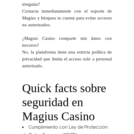
irregular?
Contacta inmediatamente con el soporte de
Magius y bloquea tu cuenta para evitar accesos
no autorizados.
¿Maguis Casino comparte mis datos con
terceros?
No, la plataforma tiene una estricta política de
privacidad que limita el acceso solo a personal
autorizado.
Quick facts sobre
seguridad en
Magius Casino
Cumplimiento con Ley de Protección