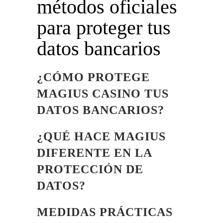
métodos oficiales
para proteger tus
datos bancarios
¿CÓMO PROTEGE
MAGIUS CASINO TUS
DATOS BANCARIOS?
¿QUÉ HACE MAGIUS
DIFERENTE EN LA
PROTECCIÓN DE
DATOS?
MEDIDAS PRÁCTICAS