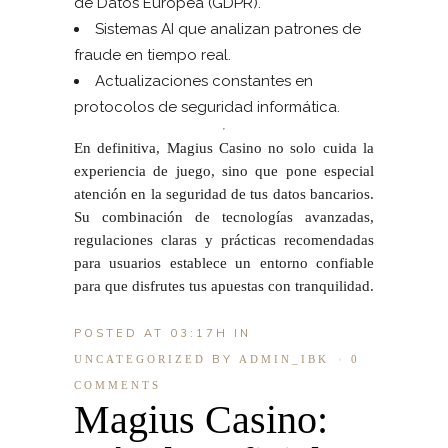
de Datos Europea (GDPR).
Sistemas AI que analizan patrones de
fraude en tiempo real.
Actualizaciones constantes en
protocolos de seguridad informática.
En definitiva, Magius Casino no solo cuida la
experiencia de juego, sino que pone especial
atención en la seguridad de tus datos bancarios.
Su combinación de tecnologías avanzadas,
regulaciones claras y prácticas recomendadas
para usuarios establece un entorno confiable
para que disfrutes tus apuestas con tranquilidad.
POSTED AT 03:17H
IN
BY
UNCATEGORIZED
ADMIN_IBK
0
COMMENTS
Magius Casino: