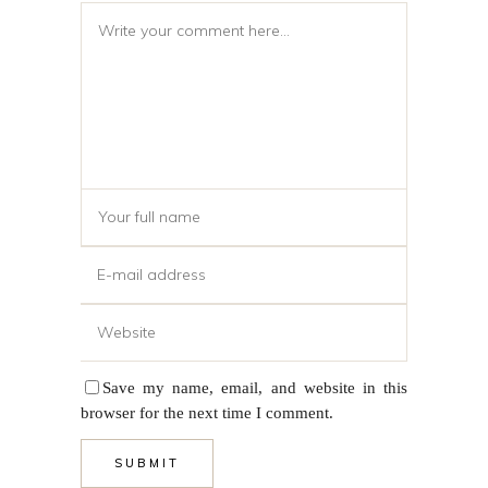
Save my name, email, and website in this
browser for the next time I comment.