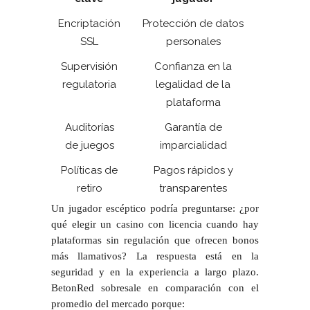
Encriptación
Protección de datos
SSL
personales
Supervisión
Confianza en la
regulatoria
legalidad de la
plataforma
Auditorías
Garantía de
de juegos
imparcialidad
Políticas de
Pagos rápidos y
retiro
transparentes
Un jugador escéptico podría preguntarse: ¿por
qué elegir un casino con licencia cuando hay
plataformas sin regulación que ofrecen bonos
más llamativos? La respuesta está en la
seguridad y en la experiencia a largo plazo.
BetonRed sobresale en comparación con el
promedio del mercado porque: