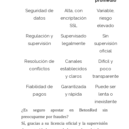
promedio
Seguridad de
Alta, con
Variable,
datos
encriptación
riesgo
SSL
elevado
Regulación y
Supervisado
Sin
supervisión
legalmente
supervisión
oficial
Resolución de
Canales
Difícil y
conflictos
establecidos
poco
y claros
transparente
Fiabilidad de
Garantizada
Puede ser
pagos
y rápida
lenta o
inexistente
¿Es seguro apostar en BetonRed sin
preocuparme por fraudes?
Sí, gracias a su licencia oficial y la supervisión