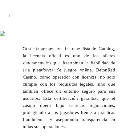
La licencia oficial y qué
significa para la
Desde la perspectiva de un analista de iGaming,
la licencia oficial es uno de los pilares
credibilidad de
fundamentales que determinan la fiabilidad de
BetonRed Casino
una plataforma de juegos online. BetonRed
Casino, como operador con licencia, no solo
cumple con los requisitos legales, sino que
también ofrece un entorno seguro para sus
usuarios. Esta certificación garantiza que el
casino opera bajo estrictas regulaciones,
protegiendo a los jugadores frente a prácticas
fraudulentas y asegurando transparencia en
todas sus operaciones.