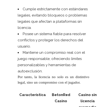
Cumple estrictamente con estándares
legales, evitando bloqueos o problemas
legales que afectan a plataformas sin
licencia.
Posee un sistema fiable para resolver
conflictos y proteger los derechos del
usuario.
Mantiene un compromiso real con el
juego responsable, ofreciendo límites
personalizables y herramientas de
autoexclusión.
Por tanto, la licencia no solo es un distintivo
legal, sino un compromiso con el jugador.
Característica
BetonRed
Casino sin
Casino
licencia