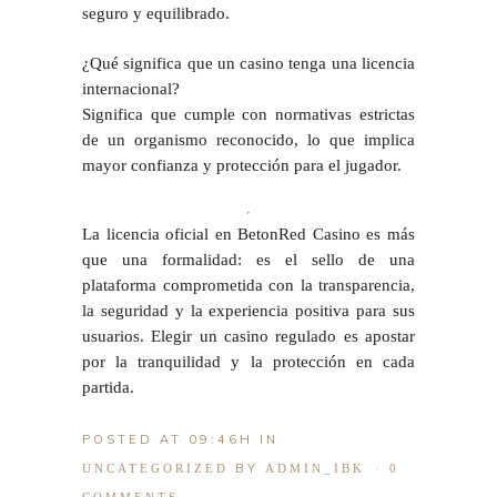
seguro y equilibrado.
¿Qué significa que un casino tenga una licencia
internacional?
Significa que cumple con normativas estrictas
de un organismo reconocido, lo que implica
mayor confianza y protección para el jugador.
La licencia oficial en BetonRed Casino es más
que una formalidad: es el sello de una
plataforma comprometida con la transparencia,
la seguridad y la experiencia positiva para sus
usuarios. Elegir un casino regulado es apostar
por la tranquilidad y la protección en cada
partida.
POSTED AT 09:46H
IN
BY
UNCATEGORIZED
ADMIN_IBK
0