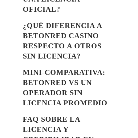
OFICIAL?
¿QUÉ DIFERENCIA A
BETONRED CASINO
RESPECTO A OTROS
SIN LICENCIA?
MINI-COMPARATIVA:
BETONRED VS UN
OPERADOR SIN
LICENCIA PROMEDIO
FAQ SOBRE LA
LICENCIA Y