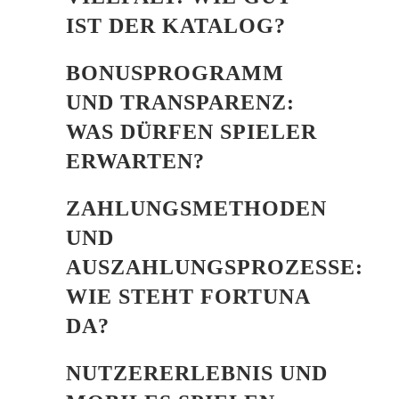
IST DER KATALOG?
BONUSPROGRAMM
UND TRANSPARENZ:
WAS DÜRFEN SPIELER
ERWARTEN?
ZAHLUNGSMETHODEN
UND
AUSZAHLUNGSPROZESSE:
WIE STEHT FORTUNA
DA?
NUTZERERLEBNIS UND