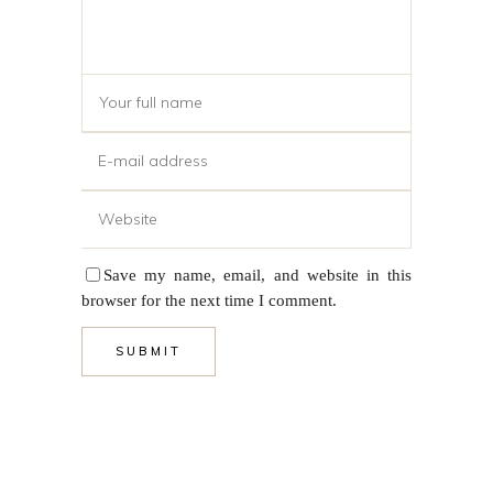
Save my name, email, and website in this
browser for the next time I comment.