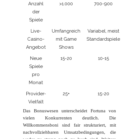
Anzahl
>1.000
700-900
der
Spiele
Live-
Umfangreich
Variabel, meist
Casino-
mit Game
Standardspiele
Angebot
Shows
Neue
15-20
10-15
Spiele
pro
Monat
Provider-
25+
15-20
Vielfalt
Das Bonuswesen unterscheidet Fortuna von
vielen Konkurrenten deutlich. Die
Willkommensboni sind fair strukturiert, mit
nachvollziehbaren Umsatzbedingungen, die