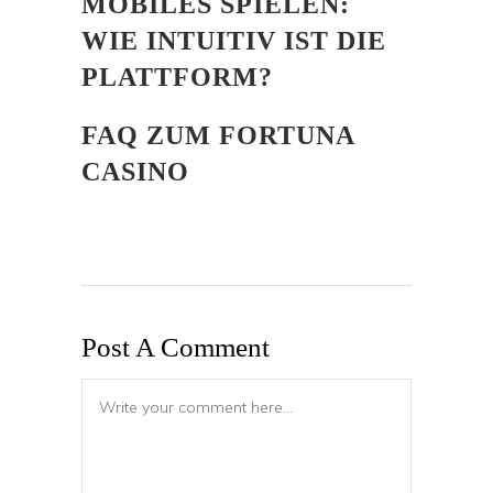
MOBILES SPIELEN:
WIE INTUITIV IST DIE
PLATTFORM?
FAQ ZUM FORTUNA
CASINO
Post A Comment