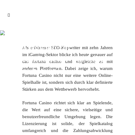
Fortuna Casino im
Vergleich zur
Als erfahrener SEO-Kopwriter mit zehn Jahren
im iGaming-Sektor blicke ich heute genauer auf
Konkurrenz: Was hebt
das
fortuna casino
und vergleiche es mit
es hervor?
anderen Plattformen. Dabei zeige ich, warum
Fortuna Casino nicht nur eine weitere Online-
Spielhalle ist, sondern sich durch klar definierte
Stärken aus dem Wettbewerb hervorhebt.
Fortuna Casino richtet sich klar an Spielende,
die Wert auf eine sichere, vielseitige und
benutzerfreundliche Umgebung legen. Die
Lizenzierung ist solide, der Spielkatalog
umfangreich und die Zahlungsabwicklung