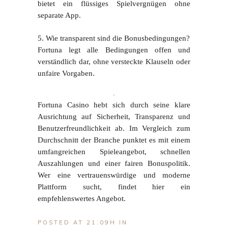
bietet ein flüssiges Spielvergnügen ohne
separate App.
5. Wie transparent sind die Bonusbedingungen?
Fortuna legt alle Bedingungen offen und
verständlich dar, ohne versteckte Klauseln oder
unfaire Vorgaben.
Fortuna Casino hebt sich durch seine klare
Ausrichtung auf Sicherheit, Transparenz und
Benutzerfreundlichkeit ab. Im Vergleich zum
Durchschnitt der Branche punktet es mit einem
umfangreichen Spieleangebot, schnellen
Auszahlungen und einer fairen Bonuspolitik.
Wer eine vertrauenswürdige und moderne
Plattform sucht, findet hier ein
empfehlenswertes Angebot.
POSTED AT 21:09H
IN