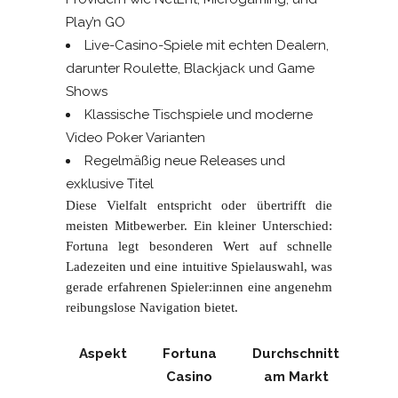
Play’n GO
Live-Casino-Spiele mit echten Dealern,
darunter Roulette, Blackjack und Game
Shows
Klassische Tischspiele und moderne
Video Poker Varianten
Regelmäßig neue Releases und
exklusive Titel
Diese Vielfalt entspricht oder übertrifft die
meisten Mitbewerber. Ein kleiner Unterschied:
Fortuna legt besonderen Wert auf schnelle
Ladezeiten und eine intuitive Spielauswahl, was
gerade erfahrenen Spieler:innen eine angenehm
reibungslose Navigation bietet.
Aspekt
Fortuna
Durchschnitt
Casino
am Markt