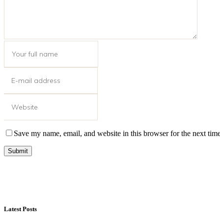
Save my name, email, and website in this browser for the next tim
Latest Posts