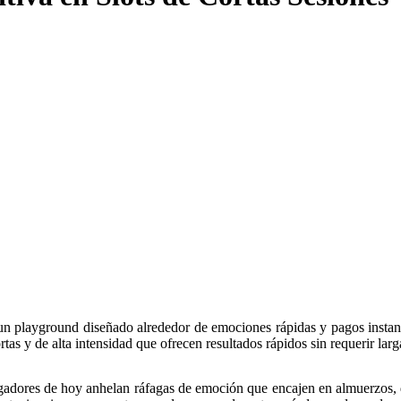
un playground diseñado alrededor de emociones rápidas y pagos insta
tas y de alta intensidad que ofrecen resultados rápidos sin requerir larg
gadores de hoy anhelan ráfagas de emoción que encajen en almuerzos, 