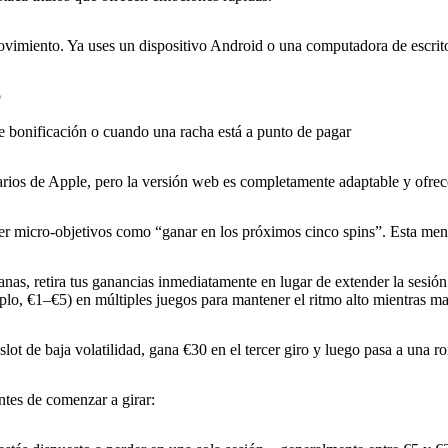
miento. Ya uses un dispositivo Android o una computadora de escritorio
o
e bonificación o cuando una racha está a punto de pagar
rios de Apple, pero la versión web es completamente adaptable y ofrec
lecer micro‑objetivos como “ganar en los próximos cinco spins”. Esta me
anas, retira tus ganancias inmediatamente en lugar de extender la sesión
o, €1–€5) en múltiples juegos para mantener el ritmo alto mientras man
ot de baja volatilidad, gana €30 en el tercer giro y luego pasa a una r
antes de comenzar a girar: