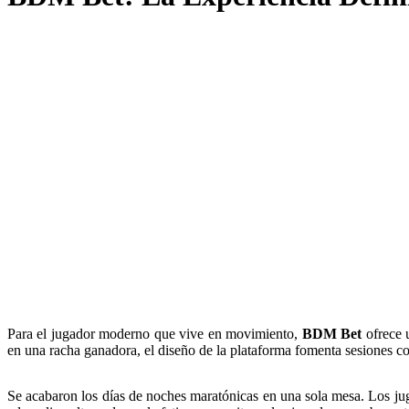
Para el jugador moderno que vive en movimiento,
BDM Bet
ofrece 
en una racha ganadora, el diseño de la plataforma fomenta sesiones cor
Se acabaron los días de noches maratónicas en una sola mesa. Los ju