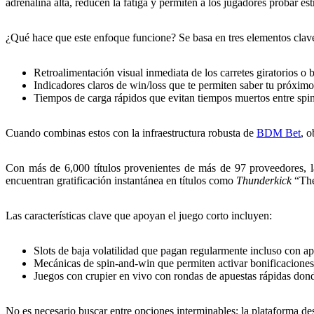
adrenalina alta, reducen la fatiga y permiten a los jugadores probar 
¿Qué hace que este enfoque funcione? Se basa en tres elementos clav
Retroalimentación visual inmediata de los carretes giratorios o 
Indicadores claros de win/loss que te permiten saber tu próximo
Tiempos de carga rápidos que evitan tiempos muertos entre spi
Cuando combinas estos con la infraestructura robusta de
BDM Bet
, o
Con más de 6,000 títulos provenientes de más de 97 proveedores, la
encuentran gratificación instantánea en títulos como
Thunderkick
“The
Las características clave que apoyan el juego corto incluyen:
Slots de baja volatilidad que pagan regularmente incluso con a
Mecánicas de spin‑and‑win que permiten activar bonificacione
Juegos con crupier en vivo con rondas de apuestas rápidas don
No es necesario buscar entre opciones interminables; la plataforma de