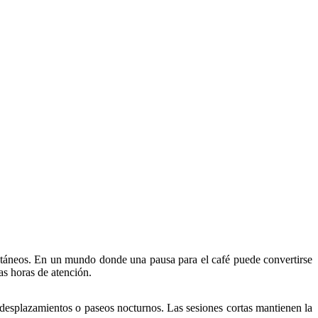
ntáneos. En un mundo donde una pausa para el café puede convertirse
as horas de atención.
desplazamientos o paseos nocturnos. Las sesiones cortas mantienen la