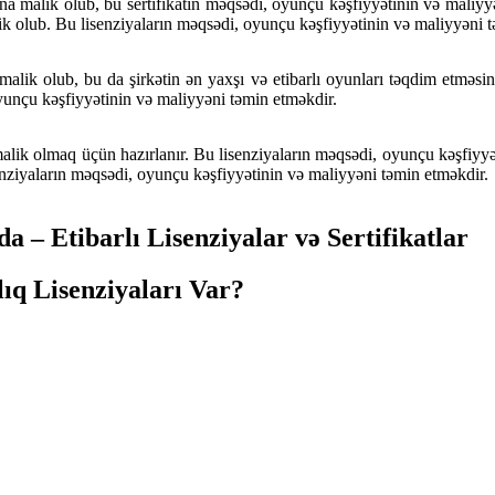
ına malik olub, bu sertifikatın məqsədi, oyunçu kəşfiyyətinin və mali
lik olub. Bu lisenziyaların məqsədi, oyunçu kəşfiyyətinin və maliyyəni 
alik olub, bu da şirkətin ən yaxşı və etibarlı oyunları təqdim etməsi
yunçu kəşfiyyətinin və maliyyəni təmin etməkdir.
malik olmaq üçün hazırlanır. Bu lisenziyaların məqsədi, oyunçu kəşfiy
senziyaların məqsədi, oyunçu kəşfiyyətinin və maliyyəni təmin etməkdir.
– Etibarlı Lisenziyalar və Sertifikatlar
ıq Lisenziyaları Var?