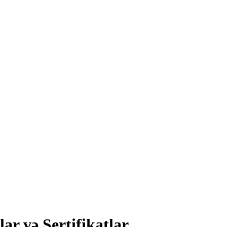
ar və Sertifikatlar