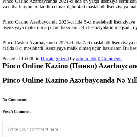
Pinco Casino Azərbaycanda 2021-ci ildə ən yaxşı lisenziya sertifikat
və etibarlı oyunları təqdim etmək üçün 4-ci məsləhətli lisenziyaya ma
Pinco Casino Azərbaycanda 2023-ci ildə 5-ci məsləhətli lisenziyaya m
lisenziyaya malik olmaq üçün hazırlanır. Bu lisenziyaların məqsədi, o
Pinco Casino Azərbaycanda 2025-ci ildə 7-ci məsləhətli lisenziyaya 
ci ildə 8-ci məsləhətli lisenziyaya malik olmaq üçün hazırlanır. Bu li
Posted at 15:00h
in
Uncategorized
by
admin_ibk
0 Comments
Pinco Online Kazino (Пинко) Azərbaycanda 
Pinco Online Kazino Azərbaycanda Nə Yıll
No Comments
Post A Comment