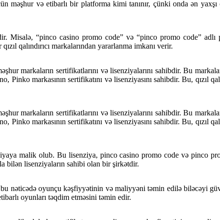
üçün məşhur və etibarlı bir platforma kimi tanınır, çünki onda ən yaxşı 
edir. Misalə, “pinco casino promo code” və “pinco promo code” adlı p
r qızıl qalındırıcı markalarından yararlanma imkanı verir.
əşhur markaların sertifikatlarını və lisenziyalarını sahibdir. Bu markal
ino, Pinko markasının sertifikatını və lisenziyasını sahibdir. Bu, qızıl q
əşhur markaların sertifikatlarını və lisenziyalarını sahibdir. Bu markal
ino, Pinko markasının sertifikatını və lisenziyasını sahibdir. Bu, qızıl q
iyaya malik olub. Bu lisenziya, pinco casino promo code və pinco promo
bilən lisenziyaların sahibi olan bir şirkətdir.
 bu nəticədə oyunçu kəşfiyyətinin və maliyyəni təmin edilə biləcəyi g
etibarlı oyunları təqdim etməsini təmin edir.