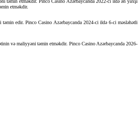
yyəni təmin etməkdir. Pinco Casino Azərbaycanda 2022-ci ildə ən yaxşı
təmin etməkdir.
ni təmin edir. Pinco Casino Azərbaycanda 2024-ci ildə 6-ci məsləhətli
yətinin və maliyyəni təmin etməkdir. Pinco Casino Azərbaycanda 2026-