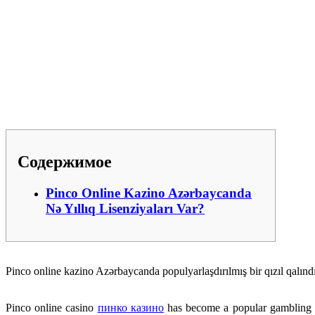
Содержимое
Pinco Online Kazino Azərbaycanda
Nə Yıllıq Lisenziyaları Var?
Pinco online kazino Azərbaycanda populyarlaşdırılmış bir qızıl qa
Pinco online casino
пинко казино
has become a popular gambling pl