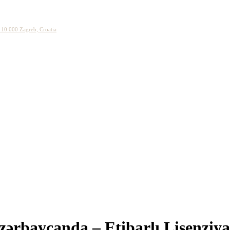
 10 000 Zagreb, Croatia
rbaycanda – Etibarlı Lisenziyal