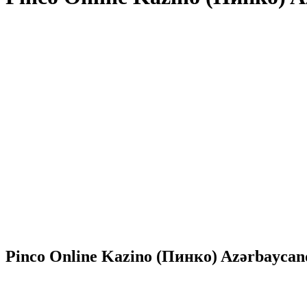
Pinco Online Kazino (Пинко) Azərbaycanda 